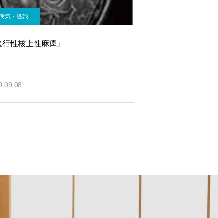
病気・怪我
進行性核上性麻痺』
0.09.08