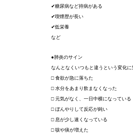
✔糖尿病など持病がある
✔喫煙歴が長い
✔低栄養
など
●肺炎のサイン
なんとなくいつもと違うという変化に
□ 食欲が急に落ちた
□ 水分をあまり飲まなくなった
□ 元気がなく、一日中横になっている
□ ぼんやりして反応が鈍い
□ 息が少し速くなっている
□ 咳や痰が増えた