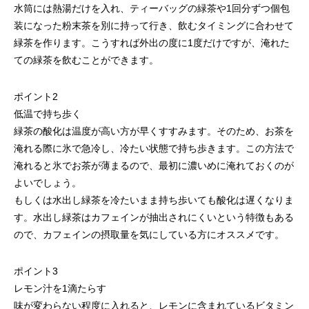
水筒には熱湯だけを入れ、ティーバッグの緑茶や1回分ずつ個包
装になった粉末茶を別に持って行き、飲むタイミングに合わせて
緑茶を作ります。こうすれば外出の度に1度だけですが、淹れた
ての緑茶を飲むことができます。
ポイント2
低温で持ち歩く
緑茶の酸化は温度が高い方が早くすすみます。そのため、お茶を
淹れる際に氷で急冷し、冷たい状態で持ち歩きます。この方法で
淹れると氷でお茶が薄まるので、最初に濃いめに淹れておくのが
よいでしょう。
もしくは水出し緑茶を冷たいまま持ち歩いても酸化は遅くなりま
す。水出し緑茶はカフェインが抽出されにくいという特徴もある
ので、カフェインの摂取量を気にしている方にオススメです。
ポイント3
レモン汁を1滴たらす
味が変わらない程度に入れると、レモンに含まれているビタミン