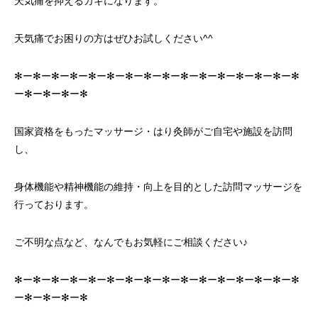
天気痛を抑えるカギになります。
天気痛でお困りの方はぜひお試しください^^
✻ー✻ー✻ー✻ー✻ー✻ー✻ー✻ー✻ー✻ー✻ー✻ー✻ー✻ー✻ー✻
ー✻ー✻ー✻ー✻
国家資格をもったマッサージ・はり灸師がご自宅や施設を訪問
し、
身体機能や精神機能の維持・向上を目的とした訪問マッサージを
行っております。
ご不明な点など、なんでもお気軽にご相談ください♪
✻ー✻ー✻ー✻ー✻ー✻ー✻ー✻ー✻ー✻ー✻ー✻ー✻ー✻ー✻ー✻
ー✻ー✻ー✻ー✻