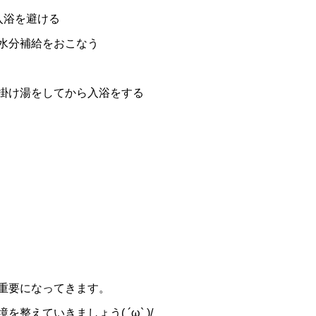
入浴を避ける
水分補給をおこなう
掛け湯をしてから入浴をする
重要になってきます。
えていきましょう( ´ω` )/