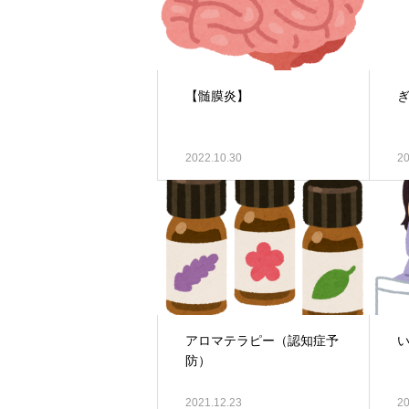
【髄膜炎】
2022.10.30
20
アロマテラピー（認知症予
防）
2021.12.23
20