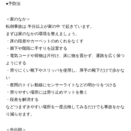
●予防法
＜家のなか＞
転倒事故は 半分以上が家の中 で起きています。
まずは家のなかの環境を整えましょう。
・床の段差やカーペットのめくれをなくす
・廊下や階段に手すりを設置する
・電気コードや荷物は片付け、床に物を置かず、通路を広く保つ
ようにする
・滑りにくい靴下やスリッパを使用し、厚手の靴下だけで歩かな
い
・夜間のトイレ動線にセンサーライトなどの明かりをつける
・滑りやすい場所には滑り止めマットを敷く
・段差を解消する
などつまずきやすい場所を一度点検してみるだけでも事故をかな
り減らせます。
＜外出時＞